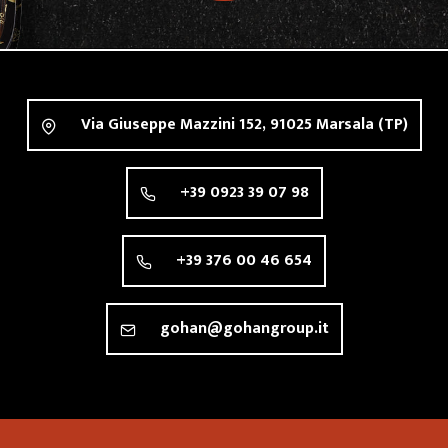
Via Giuseppe Mazzini 152,
91025
Marsala
(TP)
+39 0923 39 07 98
+39 376 00 46 654
gohan@gohangroup.it