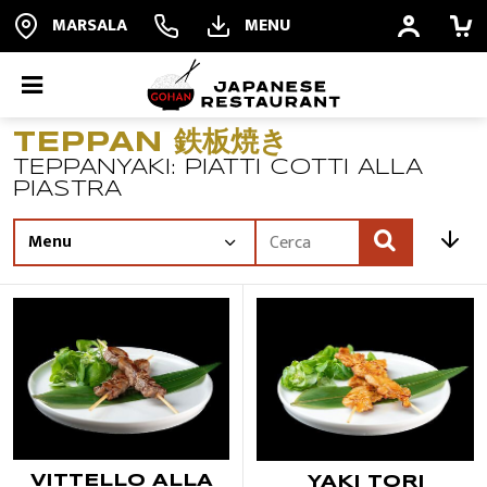
MARSALA
MENU
TEPPAN 鉄板焼き
ORDINA ONLINE
TEPPANYAKI: PIATTI COTTI ALLA
PIASTRA
PRENOTA
Offerte
ALL YOU CAN EAT
RISTORANTE
QUALITÀ
VITTELLO ALLA
YAKI TORI