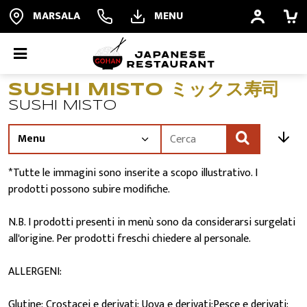
MARSALA
MENU
SUSHI MISTO ミックス寿司
ORDINA ONLINE
SUSHI MISTO
PRENOTA
Offerte
*Tutte le immagini sono inserite a scopo illustrativo. I
prodotti possono subire modifiche.
ALL YOU CAN EAT
N.B. I prodotti presenti in menù sono da considerarsi surgelati
all'origine. Per prodotti freschi chiedere al personale.
RISTORANTE
ALLERGENI:
QUALITÀ
Glutine; Crostacei e derivati; Uova e derivati;Pesce e derivati;