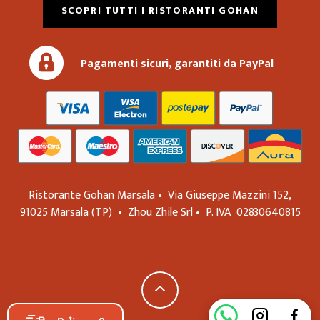
SCOPRI TUTTI I RISTORANTI GOHAN
Pagamenti sicuri, garantiti da PayPal
Ristorante Gohan Marsala •
Via Giuseppe Mazzini 152,
91025
Marsala
(TP)
•
Zhou Zhile Srl
•
P. IVA
02830640815