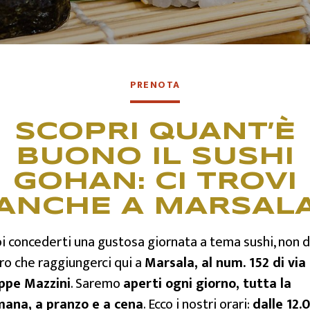
QUALITÀ
PRENOTA
CONTATTI
SCOPRI QUANT’È
BUONO IL SUSHI
GOHAN: CI TROVI
ANCHE A MARSAL
i concederti una gustosa giornata a tema sushi, non d
tro che raggiungerci qui a
Marsala, al num. 152 di via
ppe Mazzini
. Saremo
aperti ogni giorno, tutta la
mana, a pranzo e a cena
. Ecco i nostri orari:
dalle 12.0