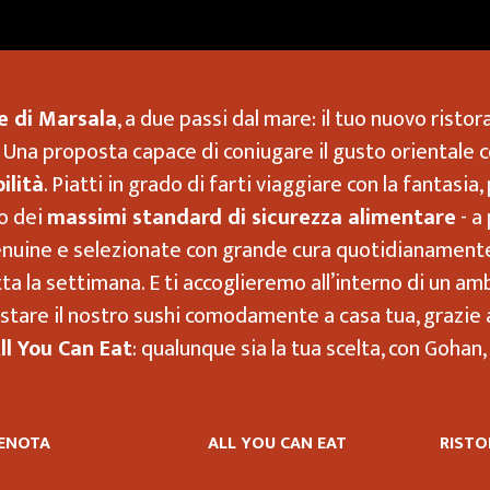
e di Marsala
, a due passi dal mare: il tuo nuovo risto
e. Una proposta capace di coniugare il gusto orientale 
ilità
. Piatti in grado di farti viaggiare con la fantasi
to dei
massimi standard di sicurezza alimentare
- a
enuine e selezionate con grande cura quotidianamente
tta la settimana. E ti accoglieremo all’interno di un 
ustare il nostro sushi comodamente a casa tua, grazie 
ll You Can Eat
: qualunque sia la tua scelta, con Gohan
ENOTA
ALL YOU CAN EAT
RISTO