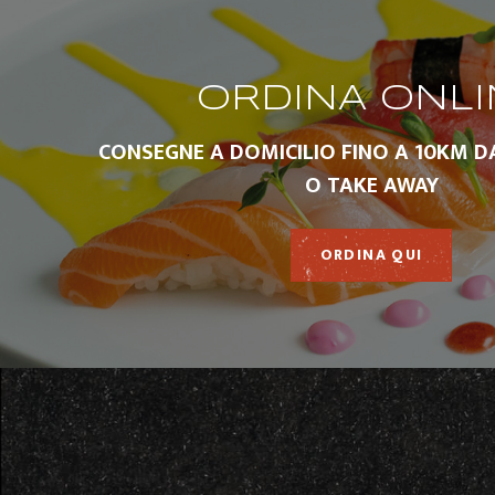
ORDINA ONLI
CONSEGNE A DOMICILIO FINO A 10KM D
O TAKE AWAY
ORDINA QUI