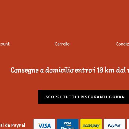
count
Carrello
Condiz
Consegne a domicilio entro i 10 km dal
SCOPRI TUTTI I RISTORANTI GOHAN
ti da PayPal