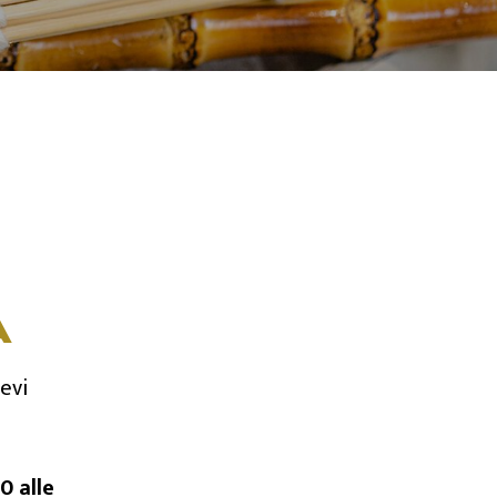
A
evi
0 alle