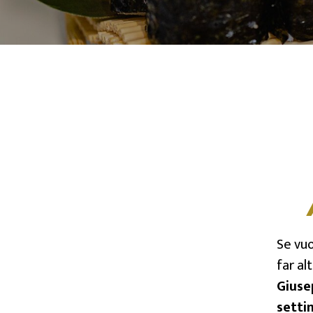
Se vuo
far al
Giuse
setti