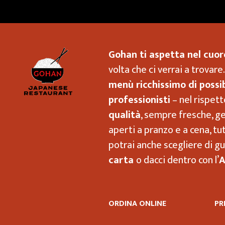
Gohan ti aspetta nel cuor
Ristorante Gohan Marsala
volta che ci verrai a trovar
menù ricchissimo di possib
professionisti
– nel rispet
qualità
, sempre fresche, g
aperti a pranzo e a cena, tu
potrai anche scegliere di g
carta
o dacci dentro con l’
A
ORDINA ONLINE
PR