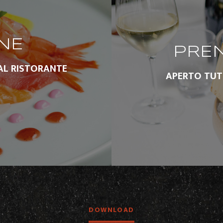
NE
PREN
AL RISTORANTE
APERTO TUTTI
DOWNLOAD