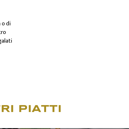
 o di
tro
galati
RI PIATTI