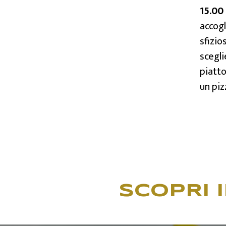
15.00
accog
sfizio
scegli
piatto
un piz
SCOPRI I