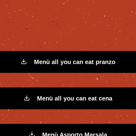
Menù all you can eat pranzo
Menù all you can eat cena
Menù Asporto Marsala